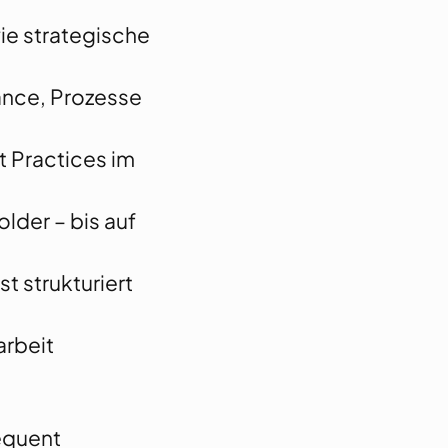
ie strategische
ance, Prozesse
t Practices im
lder – bis auf
t strukturiert
arbeit
equent