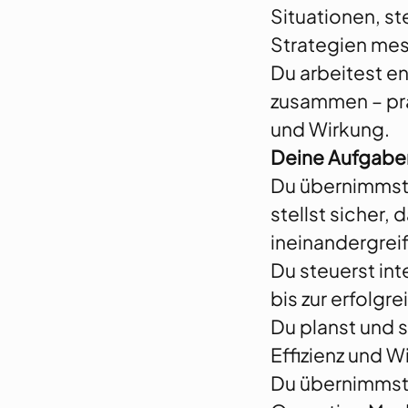
Situationen, s
Strategien me
Du arbeitest e
zusammen – pr
und Wirkung.
Deine Aufgabe
Du übernimmst 
stellst sicher
ineinandergrei
Du steuerst in
bis zur erfolg
Du planst und 
Effizienz und W
Du übernimmst 