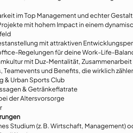
arkeit im Top Management und echter Gestal
 Projekte mit hohem Impact in einem dynamis
eld
estanstellung mit attraktiven Entwicklungspe
ffice-Regelungen für deine Work-Life-Balan
amkultur mit Duz-Mentalität, Zusammenarbei
 Teamevents und Benefits, die wirklich zähle
g & Urban Sports Club
ssagen & Getränkeflatrate
bei der Altersvorsorge
r
erungen
s Studium (z. B. Wirtschaft, Management) o