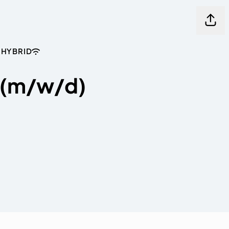
Seite
HYBRID
r (m/w/d)