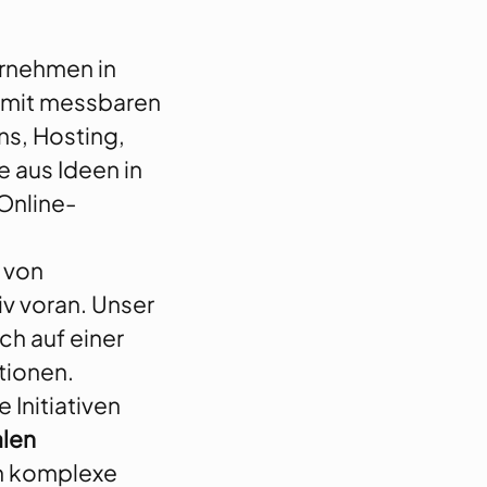
ernehmen in
nd mit messbaren
ns, Hosting,
 aus Ideen in
Online-
 von
iv voran. Unser
ch auf einer
tionen.
 Initiativen
alen
 in komplexe