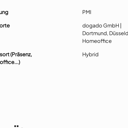
lung
PMI
orte
dogado GmbH |
Dortmund, Düsseldo
Homeoffice
sort (Präsenz,
Hybrid
fice...)