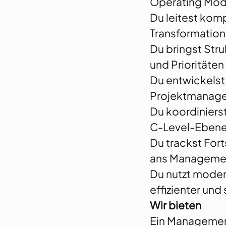
Operating Mode
Du leitest kom
Transformation
Du bringst Str
und Prioritäten
Du entwickelst
Projektmanag
Du koordinierst
C-Level-Eben
Du trackst Fort
ans Manageme
Du nutzt moder
effizienter und
Wir bieten
Ein Managemen