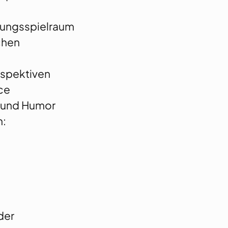
tungsspielraum
chen
rspektiven
ce
t und Humor
n:
der