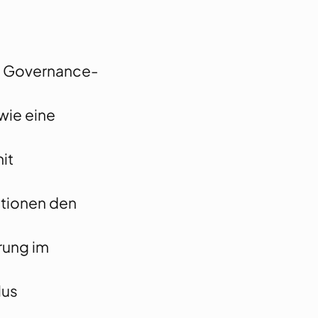
d Governance-
wie eine
it
ationen den
erung im
lus