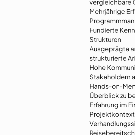
vergleichbare Q
Mehrjährige Erf
Programmman
Fundierte Ken
Strukturen
Ausgeprägte an
strukturierte A
Hohe Kommunik
Stakeholdern a
Hands-on-Menta
Überblick zu b
Erfahrung im Ei
Projektkontext 
Verhandlungssi
Reisebereitsch