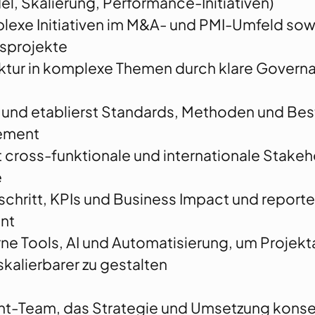
l, Skalierung, Performance-Initiativen)
plexe Initiativen im M&A- und PMI-Umfeld sow
sprojekte
uktur in komplexe Themen durch klare Govern
 und etablierst Standards, Methoden und Bes
ement
 cross-funktionale und internationale Stakeho
e
schritt, KPIs und Business Impact und reportes
nt
ne Tools, AI und Automatisierung, um Projekt
 skalierbarer zu gestalten
t-Team, das Strategie und Umsetzung kons