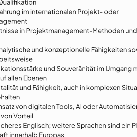
ualifikation
ahrung im internationalen Projekt- oder
agement
ntnisse in Projektmanagement-Methoden un
alytische und konzeptionelle Fähigkeiten so
rbeitsweise
ationsstärke und Souveränität im Umgang m
uf allen Ebenen
lität und Fähigkeit, auch in komplexen Situ
ehalten
nsatz von digitalen Tools, AI oder Automatisi
von Vorteil
cheres Englisch; weitere Sprachen sind ein P
aft innerhalb Europas