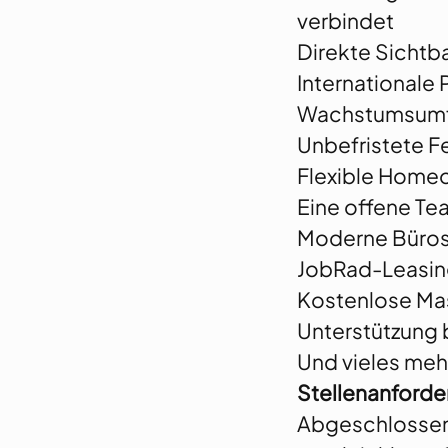
verbindet
Direkte Sichtb
Internationale
Wachstumsumf
Unbefristete F
Flexible Homeo
Eine offene Te
Moderne Büros,
JobRad-Leasin
Kostenlose Ma
Unterstützung 
Und vieles meh
Stellenanford
Abgeschlossene