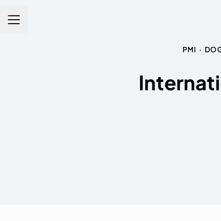
Karrieremenü
PMI
·
DOG
Internat