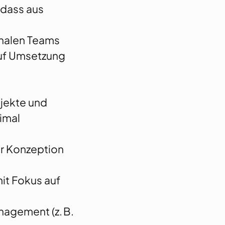
 dass aus
onalen Teams
uf Umsetzung
ojekte und
imal
er Konzeption
it Fokus auf
agement (z. B.